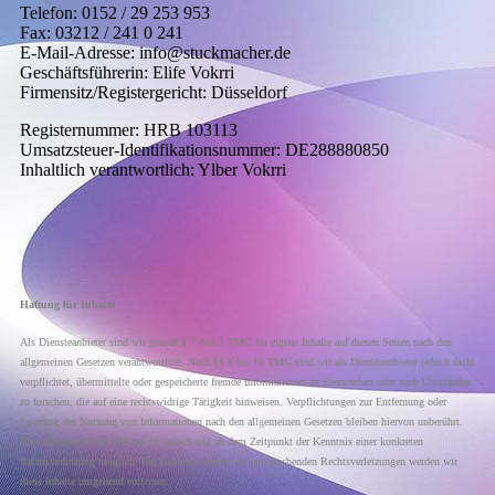
Telefon: 0152 / 29 253 953
Fax: 03212 / 241 0 241
E-Mail-Adresse: info@stuckmacher.de
Geschäftsführerin: Elife Vokrri
Firmensitz/Registergericht: Düsseldorf
Registernummer: HRB 103113
Umsatzsteuer-Identifikationsnummer: DE288880850
Inhaltlich verantwortlich: Ylber Vokrri
Haftung für Inhalte
Als Diensteanbieter sind wir gemäß § 7 Abs.1 TMG für eigene Inhalte auf diesen Seiten nach den
allgemeinen Gesetzen verantwortlich. Nach §§ 8 bis 10 TMG sind wir als Diensteanbieter jedoch nicht
verpflichtet, übermittelte oder gespeicherte fremde Informationen zu überwachen oder nach Umständen
zu forschen, die auf eine rechtswidrige Tätigkeit hinweisen. Verpflichtungen zur Entfernung oder
Sperrung der Nutzung von Informationen nach den al
lg
emeinen Gesetzen bleiben hiervon unberührt.
Eine diesbezügliche Haftung ist jedoch erst ab dem Zeitpunkt der Kenntnis einer konkreten
Rechtsverletzung möglich. Bei Bekanntwerden von entsprechenden Rechtsverletzungen werden wir
diese Inhalte umgehend entfernen.