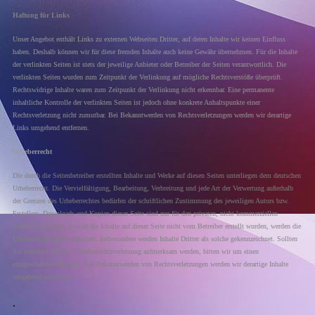
Haftung für Links
Unser Angebot enthält Links zu externen Webseiten Dritter, auf deren Inhalte wir keinen Einfluss
haben. Deshalb können wir für diese fremden Inhalte auch keine Gewähr übernehmen. Für die Inhalte
der verlinkten Seiten ist stets der jeweilige Anbieter oder Betreiber der Seiten verantwortlich. Die
verlinkten Seiten wurden zum Zeitpunkt der Verlinkung auf mögliche Rechtsverstöße überprüft.
Rechtswidrige Inhalte waren zum Zeitpunkt der Verlinkung nicht erkennbar. Eine permanente
inhaltliche Kontrolle der verlinkten Seiten ist jedoch ohne konkrete Anhaltspunkte einer
Rechtsverletzung nicht zumutbar. Bei Bekanntwerden von Rechtsverletzungen werden wir derartige
Links umgehend entfernen.
Urheberrecht
Die durch die Seitenbetreiber erstellten Inhalte und Werke auf diesen Seiten unterliegen dem deutschen
Urheberrecht. Die Vervielfältigung, Bearbeitung, Verbreitung und jede Art der Verwertung außerhalb
der Grenzen des Urheberrechtes bedürfen der schriftlichen Zustimmung des jeweiligen Autors bzw.
Erstellers. Downloads und Kopien dieser Seite sind nur für den privaten, nicht kommerziellen
Gebrauch gestattet. Soweit die Inhalte auf dieser Seite nicht vom Betreiber erstellt wurden, werden die
Urheberrechte Dritter beachtet. Insbesondere werden Inhalte Dritter als solche gekennzeichnet. Sollten
Sie trotzdem auf eine Urheberrechtsverletzung aufmerksam werden, bitten wir um einen
entsprechenden Hinweis. Bei Bekanntwerden von Rechtsverletzungen werden wir derartige Inhalte
umgehend entfernen.
.